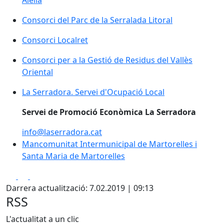
Consorci del Parc de la Serralada Litoral
Consorci Localret
Consorci per a la Gestió de Residus del Vallès
Oriental
La Serradora. Servei d'Ocupació Local
La Serradora. Servei d'Ocupació Local
Servei de Promoció Econòmica La Serradora
info@laserradora.cat
Mancomunitat Intermunicipal de Martorelles i
Santa Maria de Martorelles
Facebook
X
Pdf
Darrera actualització: 7.02.2019 | 09:13
RSS
L'actualitat a un clic