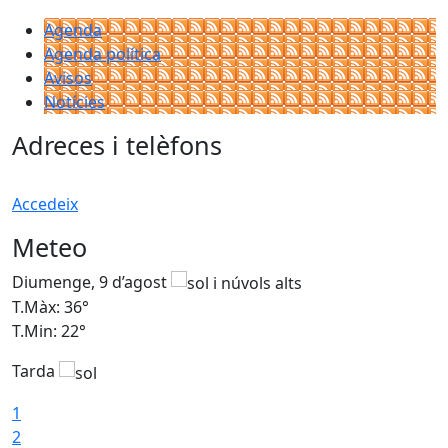
Agenda
Agenda política
Avisos
Notícies
Adreces i telèfons
Accedeix
Meteo
Diumenge, 9 d’agost
D
T.Màx: 36°
T
T.Min: 22°
T
Tarda
T
1
2