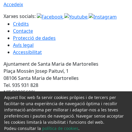
Accedeix
Xarxes socials:
Crèdits
Contacte
Protecció de dades
Avís legal
Accessibilitat
Ajuntament de Santa Maria de Martorelles
Plaça Mossèn Josep Paituví, 1
08106 Santa Maria de Martorelles
Tel. 935 931 828
NIF P0825600J
Aquest lloc web fa servir cookies pròpies i de tercers per
facilitar-te una experiència de navegació òptima i recollir
Amb la col·laboració de:
informació anònima per millorar i adaptar-nos a les teves
preferències i pautes de navegació. Navegar sense acceptar
les cookies limitarà la visibilitat i funcions del web.
Podeu consultar la
política de cookies
.