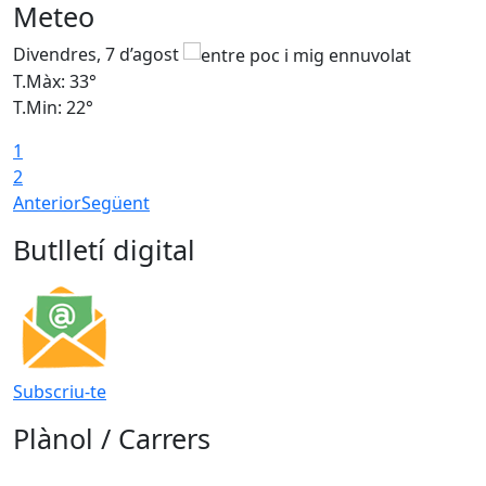
Meteo
Divendres, 7 d’agost
D
T.Màx: 33°
T
T.Min: 22°
T
1
2
Anterior
Següent
Butlletí digital
Subscriu-te
Plànol / Carrers