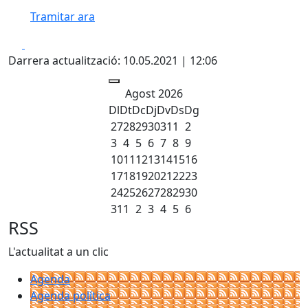
Tramitar ara
Facebook
X
Darrera actualització: 10.05.2021 | 12:06
Agost 2026
Dl
Dt
Dc
Dj
Dv
Ds
Dg
27
28
29
30
31
1
2
3
4
5
6
7
8
9
10
11
12
13
14
15
16
17
18
19
20
21
22
23
24
25
26
27
28
29
30
31
1
2
3
4
5
6
RSS
L'actualitat a un clic
Agenda
Agenda política