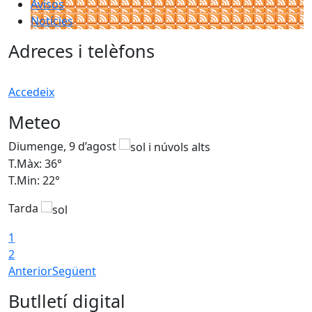
Avisos
Notícies
Adreces i telèfons
Accedeix
Meteo
Diumenge, 9 d’agost
D
T.Màx: 36°
T
T.Min: 22°
T
Tarda
T
1
2
Anterior
Següent
Butlletí digital