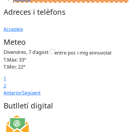
Adreces i telèfons
Accedeix
Meteo
Divendres, 7 d’agost
D
T.Màx: 33°
T
T.Min: 22°
T
1
2
Anterior
Següent
Butlletí digital