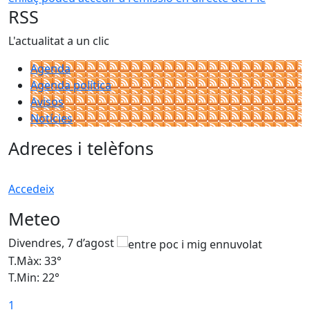
RSS
L'actualitat a un clic
Agenda
Agenda política
Avisos
Notícies
Adreces i telèfons
Accedeix
Meteo
Divendres, 7 d’agost
D
T.Màx: 33°
T
T.Min: 22°
T
1