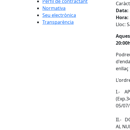
Perfil de contractant
Caràct
Normativa
Data:
Seu electrònica
Hora:
Transparència
Lloc: 
Aquest
20:00
Podreu
d'enda
enllaç
L'ordr
I.- A
(Exp.3
05/07/
II.- 
AL NUM