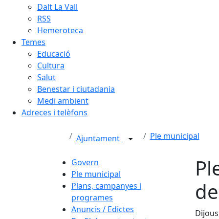
Dalt La Vall
RSS
Hemeroteca
Temes
Educació
Cultura
Salut
Benestar i ciutadania
Medi ambient
Adreces i telèfons
Ple municipal
Ajuntament
Pl
Govern
Ple municipal
de
Plans, campanyes i
programes
Anuncis / Edictes
Dijous