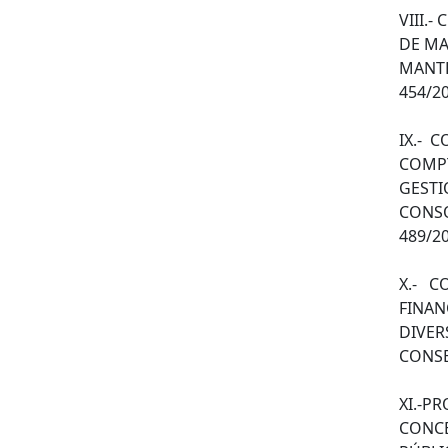
VIII.
DE MA
MANTE
454/20
IX.- 
COMPT
GESTI
CONSO
489/20
X.- C
FINAN
DIVER
CONSE
XI.-P
CONCE