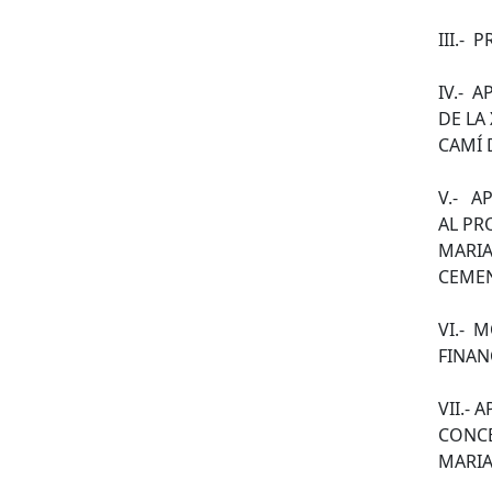
III.- 
IV.- 
DE LA
CAMÍ 
V.- A
AL PR
MARIA
CEMENT
VI.- 
FINAN
VII.-
CONCE
MARIA