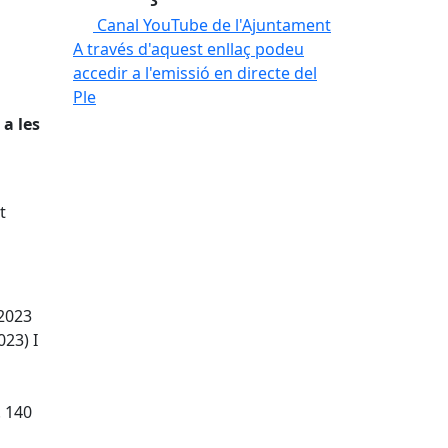
Canal YouTube de l'Ajuntament
A través d'aquest enllaç podeu
accedir a l'emissió en directe del
Ple
 a les
t
2023
023) I
 140