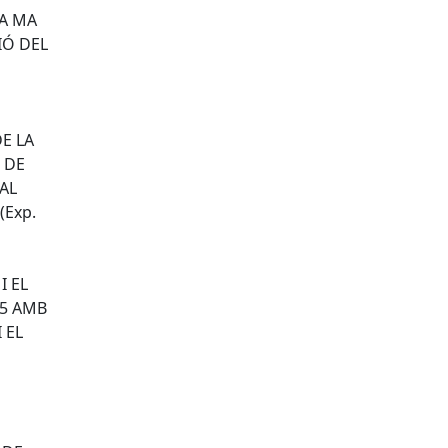
TA MA
IÓ DEL
DE LA
 DE
AL
(Exp.
I EL
25 AMB
 EL