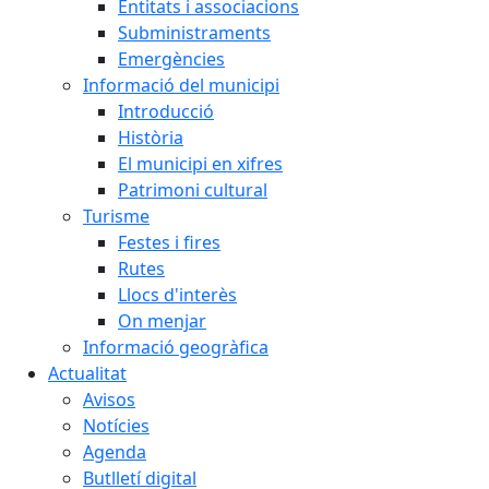
Entitats i associacions
Subministraments
Emergències
Informació del municipi
Introducció
Història
El municipi en xifres
Patrimoni cultural
Turisme
Festes i fires
Rutes
Llocs d'interès
On menjar
Informació geogràfica
Actualitat
Avisos
Notícies
Agenda
Butlletí digital