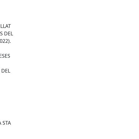
ELLAT
S DEL
022).
ESES
 DEL
E
 STA