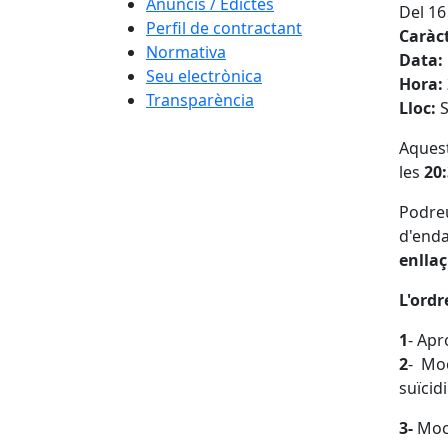
Anuncis / Edictes
Del 16
Perfil de contractant
Caràct
Normativa
Data:
Seu electrònica
Hora:
Transparència
Lloc:
S
Aquest
les
20
Podreu
d'end
enllaç
L'ordr
1
- Apr
2
- Mo
suïcidi
3-
Moci