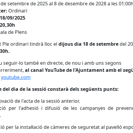
 de setembre de 2025 al 8 de desembre de 2028 a les 01:00
er:
Ordinari
 18/09/2025
 20,30h
ala de Plens
 Ple ordinari tindrà lloc el
dijous dia 18 de setembre
del 20
:30h.
 seguir-lo també en directe, de nou i amb uns segons
arreriment,
al canal YouTube de l'Ajuntament amb el seg
youtube.com
e del dia de la sessió constarà dels següents punts:
ovació de l'acta de la sessió anterior
.
ció per l'adhesió i difusió de les campanyes de prevenc
.
ó per la instal·lació de càmeres de seguretat al pavelló esp