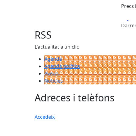
Precs 
Fa
Darrer
RSS
L'actualitat a un clic
Agenda
Agenda política
Avisos
Notícies
Adreces i telèfons
Accedeix