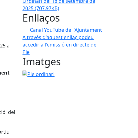
Ordinari del 18 de setembre de
h
2025
(707.97KB)
Enllaços
Canal YouTube de l'Ajuntament
A través d'aquest enllaç podeu
accedir a l'emissió en directe del
25 a
Ple
Imatges
üent
Ple ordinari
ió del
ortiu