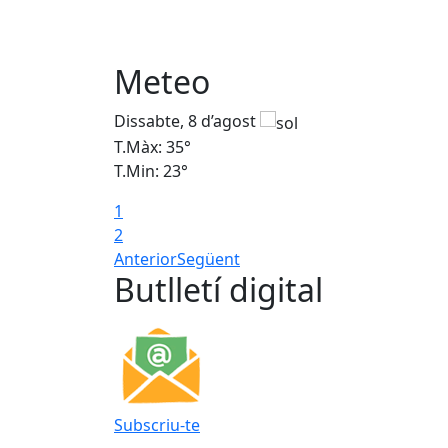
Meteo
Dissabte, 8 d’agost
T.Màx: 35°
T.Min: 23°
1
2
Anterior
Següent
Butlletí digital
Subscriu-te