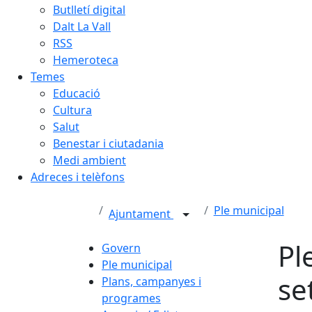
Butlletí digital
Dalt La Vall
RSS
Hemeroteca
Temes
Educació
Cultura
Salut
Benestar i ciutadania
Medi ambient
Adreces i telèfons
Ple municipal
Ajuntament
Pl
Govern
Ple municipal
se
Plans, campanyes i
programes