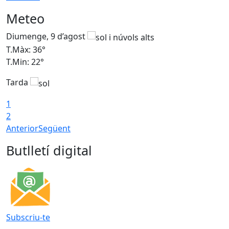
Meteo
Diumenge, 9 d’agost
D
T.Màx: 36°
T
T.Min: 22°
T
Tarda
T
1
2
Anterior
Següent
Butlletí digital
Subscriu-te