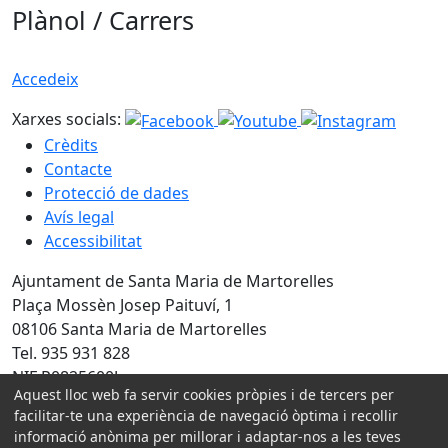
Plànol / Carrers
Accedeix
Xarxes socials:
Crèdits
Contacte
Protecció de dades
Avís legal
Accessibilitat
Ajuntament de Santa Maria de Martorelles
Plaça Mossèn Josep Paituví, 1
08106 Santa Maria de Martorelles
Tel. 935 931 828
NIF P0825600J
Aquest lloc web fa servir cookies pròpies i de tercers per
Amb la col·laboració de:
facilitar-te una experiència de navegació òptima i recollir
informació anònima per millorar i adaptar-nos a les teves