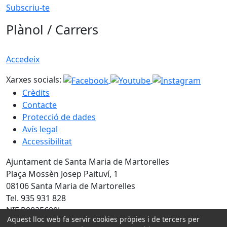
Subscriu-te
Plànol / Carrers
Accedeix
Xarxes socials:
Crèdits
Contacte
Protecció de dades
Avís legal
Accessibilitat
Ajuntament de Santa Maria de Martorelles
Plaça Mossèn Josep Paituví, 1
08106 Santa Maria de Martorelles
Tel. 935 931 828
NIF P0825600J
Aquest lloc web fa servir cookies pròpies i de tercers per