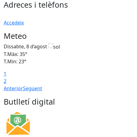
Adreces i telèfons
Accedeix
Meteo
Dissabte, 8 d’agost
D
T.Màx: 35°
T
T.Min: 23°
T
1
2
Anterior
Següent
Butlletí digital