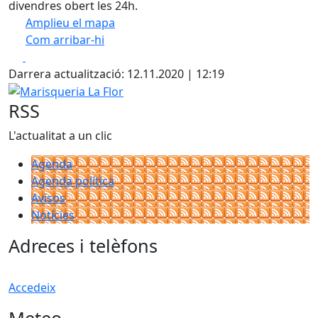
divendres obert les 24h.
Amplieu el mapa
Com arribar-hi
Leaflet
| ©
OpenStreetMap
contributors
Facebook
X
+
Darrera actualització: 12.11.2020 | 12:19
−
Marisqueria La Flor
RSS
L'actualitat a un clic
Agenda
Agenda política
Avisos
Notícies
Adreces i telèfons
Accedeix