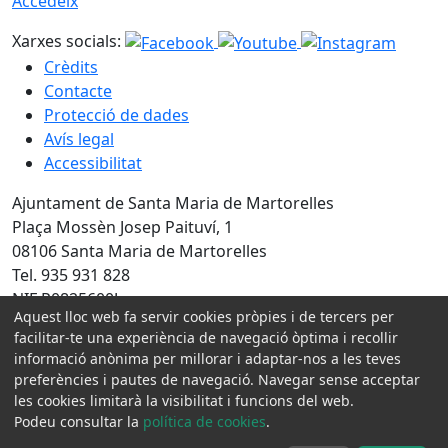
Accedeix
Xarxes socials:
Crèdits
Contacte
Protecció de dades
Avís legal
Accessibilitat
Ajuntament de Santa Maria de Martorelles
Plaça Mossèn Josep Paituví, 1
08106 Santa Maria de Martorelles
Tel. 935 931 828
NIF P0825600J
Aquest lloc web fa servir cookies pròpies i de tercers per
facilitar-te una experiència de navegació òptima i recollir
Amb la col·laboració de:
informació anònima per millorar i adaptar-nos a les teves
preferències i pautes de navegació. Navegar sense acceptar
les cookies limitarà la visibilitat i funcions del web.
Podeu consultar la
política de cookies
.