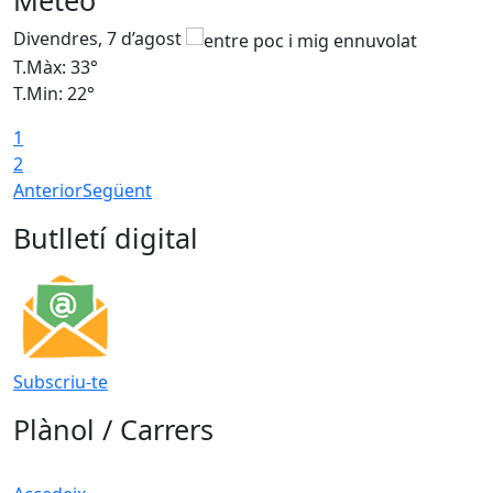
Meteo
Divendres, 7 d’agost
D
T.Màx: 33°
T
T.Min: 22°
T
1
2
Anterior
Següent
Butlletí digital
Subscriu-te
Plànol / Carrers