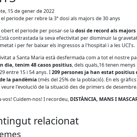
te, 15 de gener de 2022
 el periode per rebre la 3ª dosi als majors de 30 anys
a obert el periode per posar-se la
dosi de record als majors
 Està contrastada la seva efectivitat per disminuir la graveta
metat i per fer baixar els ingressos a l'hospital i a les UCI's.
ivitat a Santa Maria està desfermada com a tot el nostre pai
n dia, tenim 48 casos positius
, dels quals,16 tenen menys
 29 entre 15 i 54 anys. I
209 persones ja han estat positius 
i de la pandèmia
(més del 25% de la població). En els gràfics
veure l'evolució de la situació des de primers de desembre
-vos! Cuidem-nos! I recordeu,
DISTÀNCIA, MANS I MASCAR
tingut relacionat
emes