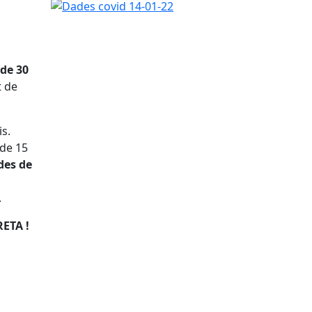
 de 30
t de
s.
 de 15
des de
.
ETA !