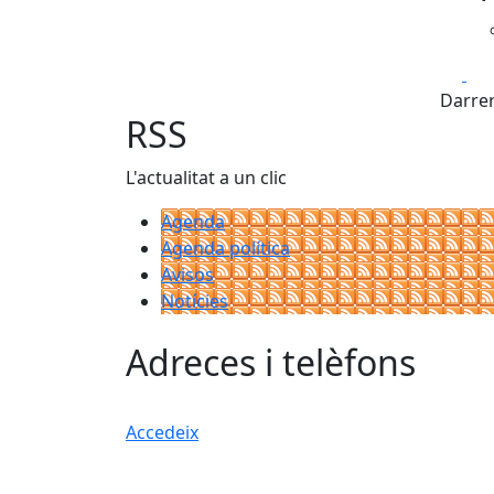
Fa
Darrer
RSS
L'actualitat a un clic
Agenda
Agenda política
Avisos
Notícies
Adreces i telèfons
Accedeix