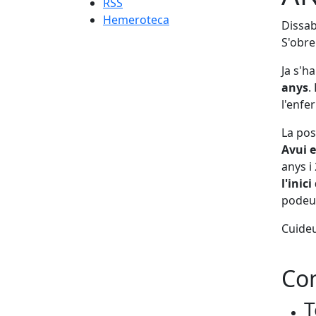
RSS
Hemeroteca
Dissab
S'obre
Ja s'h
anys
.
l'enfer
La pos
Avui e
anys i
l'inic
podeu 
Cuideu
Con
T