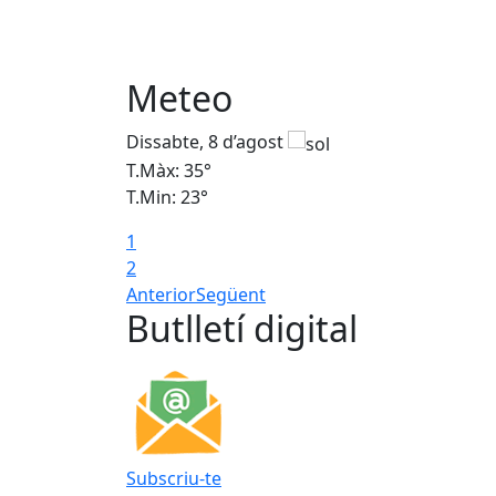
Meteo
Dissabte, 8 d’agost
T.Màx: 35°
T.Min: 23°
1
2
Anterior
Següent
Butlletí digital
Subscriu-te