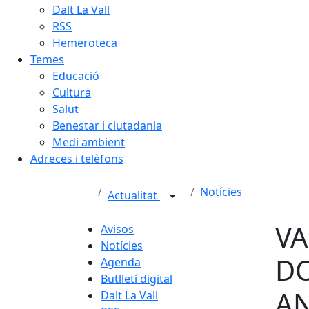
Dalt La Vall
RSS
Hemeroteca
Temes
Educació
Cultura
Salut
Benestar i ciutadania
Medi ambient
Adreces i telèfons
Notícies
Actualitat
VA
Avisos
Notícies
DO
Agenda
Butlletí digital
A
Dalt La Vall