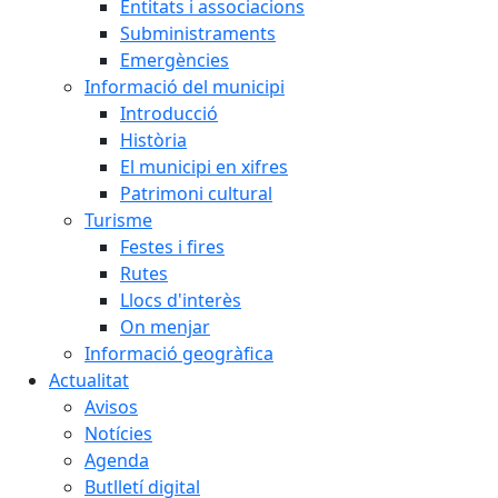
Entitats i associacions
Subministraments
Emergències
Informació del municipi
Introducció
Història
El municipi en xifres
Patrimoni cultural
Turisme
Festes i fires
Rutes
Llocs d'interès
On menjar
Informació geogràfica
Actualitat
Avisos
Notícies
Agenda
Butlletí digital