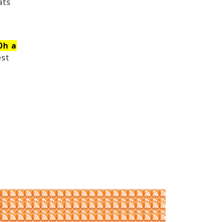
ats
0h a
est