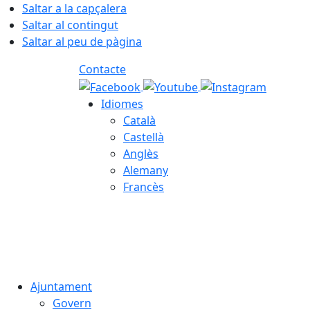
Saltar a la capçalera
Saltar al contingut
Saltar al peu de pàgina
Contacte
Idiomes
Català
Castellà
Anglès
Alemany
Francès
07.08.2026 | 05:45
Ajuntament
Govern