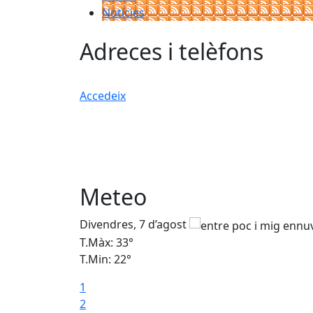
Notícies
Adreces i telèfons
Accedeix
Meteo
Divendres, 7 d’agost
T.Màx: 33°
T.Min: 22°
1
2