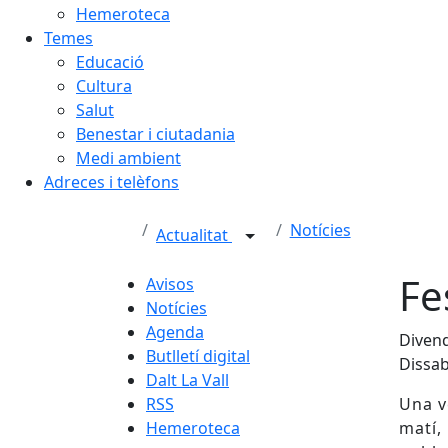
Hemeroteca
Temes
Educació
Cultura
Salut
Benestar i ciutadania
Medi ambient
Adreces i telèfons
Notícies
Actualitat
Fe
Avisos
Notícies
Agenda
Divend
Butlletí digital
Dissab
Dalt La Vall
RSS
Una v
Hemeroteca
matí,