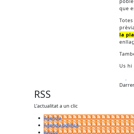
poble
que es
Totes 
prèvi
la pl
enlla
També
Us hi
Fa
Darrer
RSS
L'actualitat a un clic
Agenda
Agenda política
Avisos