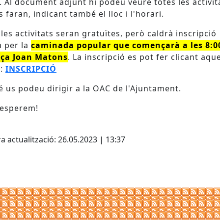
. Al document adjunt hi podeu veure totes les activit
 faran, indicant també el lloc i l'horari.
les activitats seran gratuïtes, però caldrà inscripció
a per la
caminada popular que començarà a les 8:0
aça Joan Matons
. La inscripció es pot fer clicant aqu
ç:
INSCRIPCIÓ
 us podeu dirigir a la OAC de l'Ajuntament.
 esperem!
cebook
X
a actualització: 26.05.2023 | 13:37