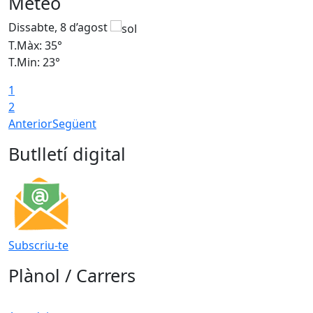
Meteo
Dissabte, 8 d’agost
D
T.Màx: 35°
T
T.Min: 23°
T
1
2
Anterior
Següent
Butlletí digital
Subscriu-te
Plànol / Carrers