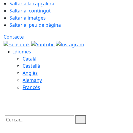
Saltar a la capçalera
Saltar al contingut
Saltar a imatges
Saltar al peu de pàgina
Contacte
Idiomes
Català
Castellà
Anglès
Alemany
Francès
07.08.2026 | 15:09
Cercar: