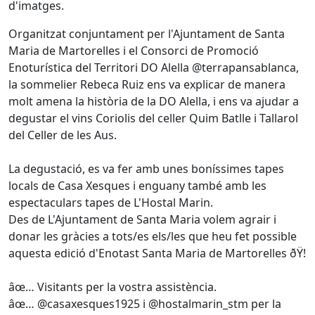
d'imatges.
Organitzat conjuntament per l'Ajuntament de Santa
Maria de Martorelles i el Consorci de Promoció
Enoturística del Territori DO Alella @terrapansablanca,
la sommelier Rebeca Ruiz ens va explicar de manera
molt amena la història de la DO Alella, i ens va ajudar a
degustar el vins Coriolis del celler Quim Batlle i Tallarol
del Celler de les Aus.
La degustació, es va fer amb unes boníssimes tapes
locals de Casa Xesques i enguany també amb les
espectaculars tapes de L'Hostal Marin.
Des de L'Ajuntament de Santa Maria volem agrair i
donar les gràcies a tots/es els/les que heu fet possible
aquesta edició d'Enotast Santa Maria de Martorelles ðŸ!
âœ… Visitants per la vostra assistència.
âœ… @casaxesques1925 i @hostalmarin_stm per la