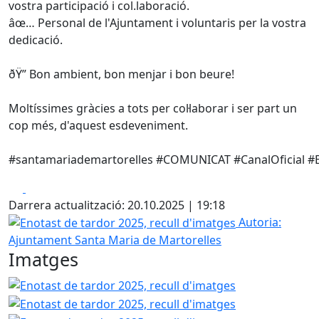
vostra participació i col.laboració.
âœ… Personal de l'Ajuntament i voluntaris per la vostra
dedicació.
ðŸ” Bon ambient, bon menjar i bon beure!
Moltíssimes gràcies a tots per col·laborar i ser part un
cop més, d'aquest esdeveniment.
#santamariademartorelles #COMUNICAT #CanalOficial #E
Facebook
X
Darrera actualització: 20.10.2025 | 19:18
Enotast de tardor 2025, recull d'imatges
Autoria:
Ajuntament Santa Maria de Martorelles
Imatges
Enotast de tardor 2025, recull d'imatges
Enotast de tard
Enotast de tard