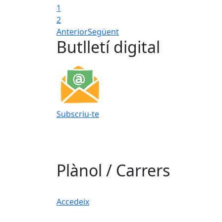
1
2
Anterior
Següent
Butlletí digital
Subscriu-te
Plànol / Carrers
Accedeix