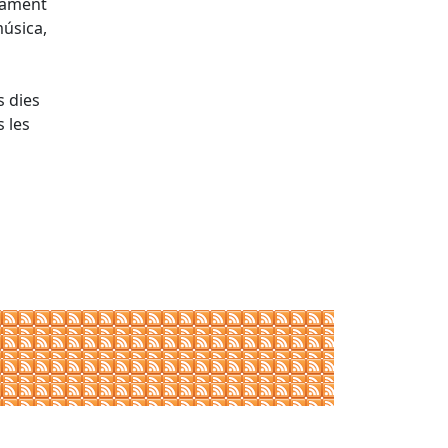
ctament
música,
s dies
 les