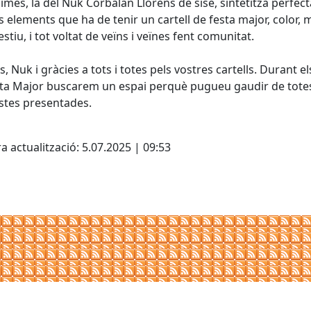
imes, la del Nuk Corbalan Llorens de sisè, sintetitza perfe
ls elements que ha de tenir un cartell de festa major, color, 
estiu, i tot voltat de veïns i veïnes fent comunitat.
s, Nuk i gràcies a tots i totes pels vostres cartells. Durant el
ta Major buscarem un espai perquè pugueu gaudir de totes
stes presentades.
cebook
X
a actualització: 5.07.2025 | 09:53