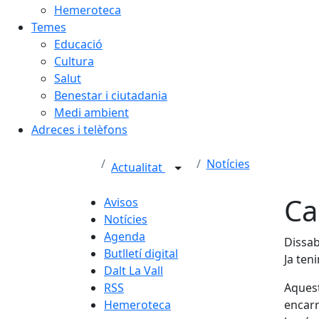
Hemeroteca
Temes
Educació
Cultura
Salut
Benestar i ciutadania
Medi ambient
Adreces i telèfons
Notícies
Actualitat
Ca
Avisos
Notícies
Agenda
Dissab
Butlletí digital
Ja ten
Dalt La Vall
RSS
Aquest
Hemeroteca
encarr