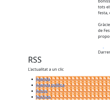
boníss
tots e
festa, 
Gràcie
de Fes
propo
Fa
Darrer
RSS
L'actualitat a un clic
Agenda
Agenda política
Avisos
Notícies