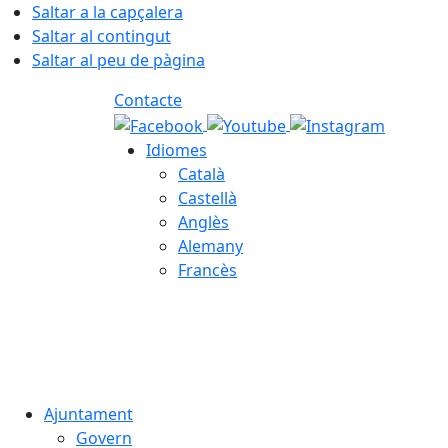
Saltar a la capçalera
Saltar al contingut
Saltar al peu de pàgina
Contacte
Idiomes
Català
Castellà
Anglès
Alemany
Francès
06.08.2026 | 07:18
Ajuntament
Govern