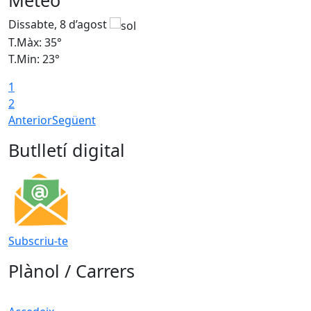
Meteo
Dissabte, 8 d’agost
D
T.Màx: 35°
T
T.Min: 23°
T
1
2
Anterior
Següent
Butlletí digital
Subscriu-te
Plànol / Carrers