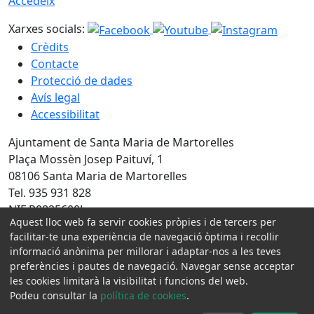
Accedeix
Xarxes socials:
Crèdits
Contacte
Protecció de dades
Avís legal
Accessibilitat
Ajuntament de Santa Maria de Martorelles
Plaça Mossèn Josep Paituví, 1
08106 Santa Maria de Martorelles
Tel. 935 931 828
NIF P0825600J
Aquest lloc web fa servir cookies pròpies i de tercers per
facilitar-te una experiència de navegació òptima i recollir
Amb la col·laboració de:
informació anònima per millorar i adaptar-nos a les teves
preferències i pautes de navegació. Navegar sense acceptar
les cookies limitarà la visibilitat i funcions del web.
Podeu consultar la
política de cookies
.