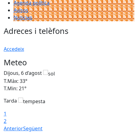
Agenda política
Avisos
Notícies
Adreces i telèfons
Accedeix
Meteo
Dijous, 6 d’agost
D
T.Màx: 33°
T
T.Min: 21°
T
Tarda
T
1
2
Anterior
Següent