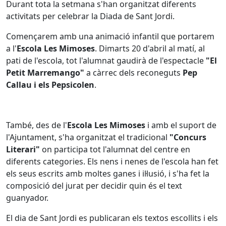
Durant tota la setmana s'han organitzat diferents
activitats per celebrar la Diada de Sant Jordi.
Començarem amb una animació infantil que portarem
a l'
Escola Les Mimoses
. Dimarts 20 d'abril al matí, al
pati de l'escola, tot l'alumnat gaudirà de l'espectacle
"El
Petit Marremango"
a càrrec dels reconeguts
Pep
Callau i els Pepsicolen
.
També, des de l'
Escola Les Mimoses
i amb el suport de
l'Ajuntament, s'ha organitzat el tradicional
"Concurs
Literari"
on participa tot l'alumnat del centre en
diferents categories. Els nens i nenes de l'escola han fet
els seus escrits amb moltes ganes i il·lusió, i s'ha fet la
composició del jurat per decidir quin és el text
guanyador.
El dia de Sant Jordi es publicaran els textos escollits i els