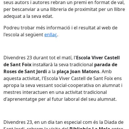
seus autors i autores rebran un premi en format de val,
per bescanviar a una llibreria de proximitat per un llibre
adequat a la seva edat.
Podreu trobar més informació i el resultat al web de
l'escola al següent
enllaç
.
Divendres 23 durant tot el matí, l'
Escola Viver Castell
de Sant Foix
instal·larà la seva tradicional
parada de
Roses de Sant Jordi
a la
plaça Joan Matons
. Amb
aquesta activitat, l'Escola Viver Castell de Sant Foix ens
apropa la seva vessant social-cooperativa on alumnat i
mestres interactuen en una activitat tradicional
d'aprenentatge per al futur laboral del seu alumnat.
Divendres 23, en un dia tan especial com és la Diada de
Sant Jordi, rebrem la visita del
Bibliobús La Mola
entre