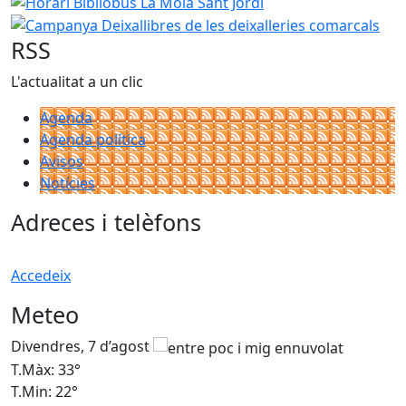
RSS
L'actualitat a un clic
Agenda
Agenda política
Avisos
Notícies
Adreces i telèfons
Accedeix
Meteo
Divendres, 7 d’agost
D
T.Màx: 33°
T
T.Min: 22°
T