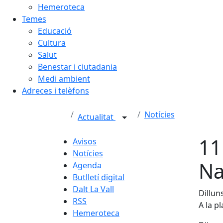
Hemeroteca
Temes
Educació
Cultura
Salut
Benestar i ciutadania
Medi ambient
Adreces i telèfons
Notícies
Actualitat
11
Avisos
Notícies
Na
Agenda
Butlletí digital
Dalt La Vall
Dillun
RSS
A la pl
Hemeroteca