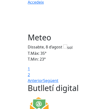
Accedeix
Meteo
Dissabte, 8 d’agost
T.Màx: 35°
T.Min: 23°
1
2
Anterior
Següent
Butlletí digital