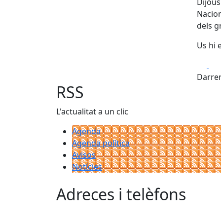
Dijous
Nacion
dels g
Us hi 
Fa
Darrer
RSS
L'actualitat a un clic
Agenda
Agenda política
Avisos
Notícies
Adreces i telèfons