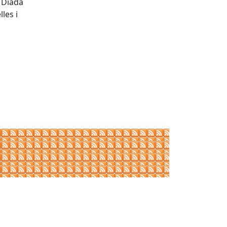
a Diada
les i