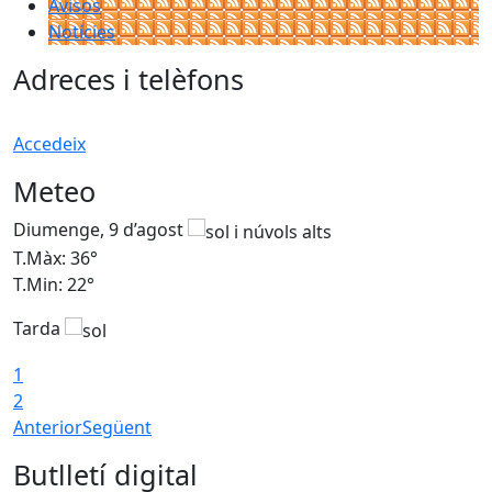
Avisos
Notícies
Adreces i telèfons
Accedeix
Meteo
Diumenge, 9 d’agost
D
T.Màx: 36°
T
T.Min: 22°
T
Tarda
T
1
2
Anterior
Següent
Butlletí digital