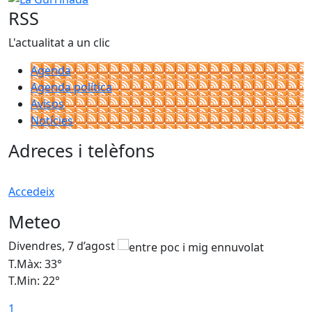
RSS
L'actualitat a un clic
Agenda
Agenda política
Avisos
Notícies
Adreces i telèfons
Accedeix
Meteo
Divendres, 7 d’agost
D
T.Màx: 33°
T
T.Min: 22°
T
1