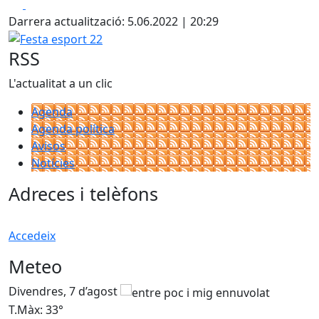
Facebook
X
Darrera actualització: 5.06.2022 | 20:29
Festa esport 22
RSS
L'actualitat a un clic
Agenda
Agenda política
Avisos
Notícies
Adreces i telèfons
Accedeix
Meteo
Divendres, 7 d’agost
D
T.Màx: 33°
T