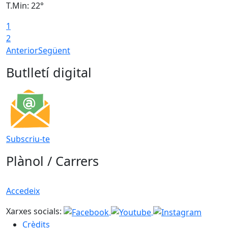
T.Min: 22°
T
1
2
Anterior
Següent
Butlletí digital
Subscriu-te
Plànol / Carrers
Accedeix
Xarxes socials:
Crèdits